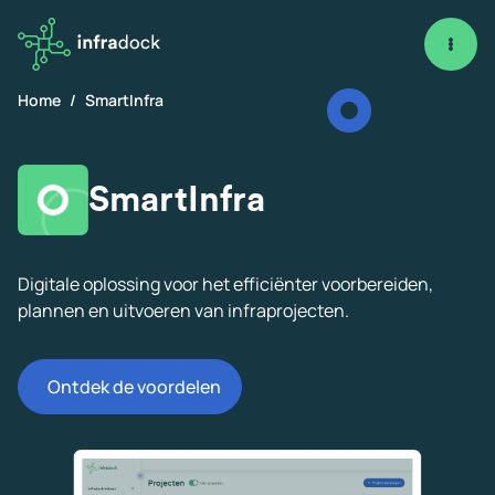
Skip
to
content
Home
SmartInfra
SmartInfra
Digitale oplossing voor het efficiënter voorbereiden,
plannen en uitvoeren van infraprojecten.
Ontdek de voordelen