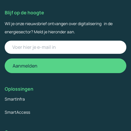
Blijf op de hoogte
Wil je onze nieuwsbrief ontvangen over digitalisering in de
energiesector? Meld je hieronder aan.
Voer
hier
je
Aanmelden
e-
mail
in
Oplossingen
(Vereist)
SmartInfra
SmartAccess